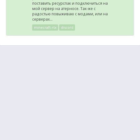
поставить ресурспак и подключиться на
мой сервер на атерносе. Так-же с
радостью повыживаю с модами, или на
серверах...
minecraft-rtx
discord