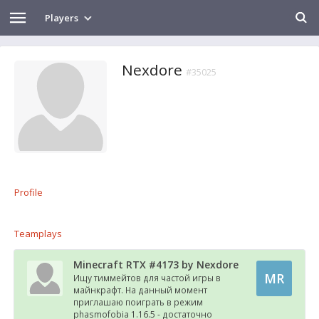
Players
Nexdore
#35025
Profile
Teamplays
Minecraft RTX #4173 by Nexdore
MR
Ищу тиммейтов для частой игры в
майнкрафт. На данный момент
приглашаю поиграть в режим
phasmofobia 1.16.5 - достаточно