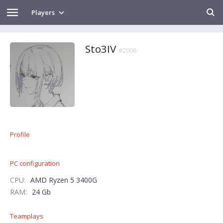
Players
Sto3IV
#2006
Profile
PC configuration
CPU:
AMD Ryzen 5 3400G
RAM:
24 Gb
Teamplays