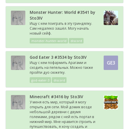
Monster Hunter: World #3541 by
Sto3IV
Ищу с кем поиграть в эту гриндялку.
Сам недалеко зашёл. Могу начать
новый сейф.
monster-hunter-world
discord
God Eater 3 #3534 by Sto3IV
GE3
Ищу с кем пофармить Арагами и
сходить на пепельных. Можно также
пройти дуо сюжетку.
god-eater-3
discord
Minecraft #3416 by Sto3IV
У меня есть мир, который я могу
открыть для сети. Мой домик возде
небольшой деревни с двумя
големами, рядом с ней есть портал в
нижний мир. Мне нравится строить и
путешествовать, я хочу создать и