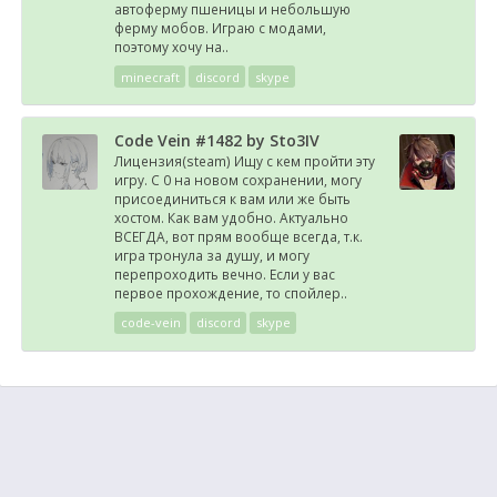
автоферму пшеницы и небольшую
ферму мобов. Играю с модами,
поэтому хочу на..
minecraft
discord
skype
Code Vein #1482 by Sto3IV
Лицензия(steam) Ищу с кем пройти эту
игру. С 0 на новом сохранении, могу
присоединиться к вам или же быть
хостом. Как вам удобно. Актуально
ВСЕГДА, вот прям вообще всегда, т.к.
игра тронула за душу, и могу
перепроходить вечно. Если у вас
первое прохождение, то спойлер..
code-vein
discord
skype