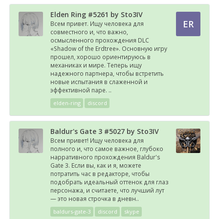
Elden Ring #5261 by Sto3IV
ER
Всем привет. Ищу человека для
совместного и, что важно,
осмысленного прохождения DLC
«Shadow of the Erdtree». Основную игру
прошел, хорошо ориентируюсь в
механиках и мире. Теперь ищу
надежного партнера, чтобы встретить
новые испытания в слаженной и
эффективной паре. ..
elden-ring
discord
Baldur's Gate 3 #5027 by Sto3IV
Всем привет! Ищу человека для
полного и, что самое важное, глубоко
нарративного прохождения Baldur's
Gate 3. Если вы, как и я, можете
потратить час в редакторе, чтобы
подобрать идеальный оттенок для глаз
персонажа, и считаете, что лучший лут
— это новая строчка в дневн..
baldurs-gate-3
discord
skype